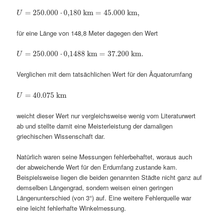
=
250.000
⋅
0,180
km
=
45.000
km
,
U
für eine Länge von 148,8 Meter dagegen den Wert
=
250.000
⋅
0,148
8
km
=
37.200
km
.
U
Verglichen mit dem tatsächlichen Wert für den Äquatorumfang
=
40.075
km
U
weicht dieser Wert nur vergleichsweise wenig vom Literaturwert
ab und stellte damit eine Meisterleistung der damaligen
griechischen Wissenschaft dar.
Natürlich waren seine Messungen fehlerbehaftet, woraus auch
der abweichende Wert für den Erdumfang zustande kam.
Beispielsweise liegen die beiden genannten Städte nicht ganz auf
demselben Längengrad, sondern weisen einen geringen
Längenunterschied (von 3°) auf. Eine weitere Fehlerquelle war
eine leicht fehlerhafte Winkelmessung.