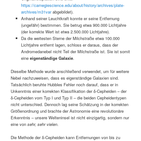
https://carnegiescience.edu/about/history/archives/plate-
archives/m31var
abgebildet).
Anhand seiner Leuchtkraft konnte er seine Entfernung
(ungefähr) bestimmen. Sie betrug etwa 900.000 Lichtjahre
(der korrekte Wert ist etwa 2.500.000 Lichtjahre).
Da die weitesten Sterne der Milchstraße etwa 100.000
Lichtjahre entfernt lagen, schloss er daraus, dass der
Andromedanebel nicht Teil der Milchstraße ist. Sie ist somit
eine
eigenständige Galaxie
.
Dieselbe Methode wurde anschließend verwendet, um für weitere
Nebel nachzuweisen, dass es eigenständige Galaxien sind.
Tatsächlich beruhte Hubbles Fehler noch darauf, dass er in
Unkenntnis einer korrekten Klassifikation der δ-Cepheiden – der
δ-Cepheiden vom Typ I und Typ II – die beiden Cepheidentypen
nicht unterschied. Dennoch lag seine Schätzung in der korrekten
Größenordnung und brachte der Astronomie eine revolutionäre
Erkenntnis – unsere Welteninsel ist nicht einzigartig, sondern nur
eine von
sehr, sehr vielen
.
Die Methode der δ-Cepheiden kann Entfernungen von bis zu