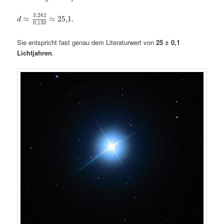
3,262
≈
≈
25
,
1.
d
0,130
Sie entspricht fast genau dem Literaturwert von
25 ± 0,1
Lichtjahren
.