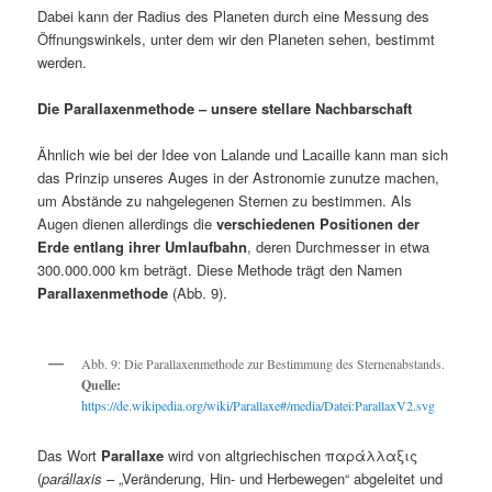
Dabei kann der Radius des Planeten durch eine Messung des
Öffnungswinkels, unter dem wir den Planeten sehen, bestimmt
werden.
Die Parallaxenmethode – unsere stellare Nachbarschaft
Ähnlich wie bei der Idee von Lalande und Lacaille kann man sich
das Prinzip unseres Auges in der Astronomie zunutze machen,
um Abstände zu nahgelegenen Sternen zu bestimmen. Als
Augen dienen allerdings die
verschiedenen Positionen der
Erde entlang ihrer Umlaufbahn
, deren Durchmesser in etwa
300.000.000 km beträgt. Diese Methode trägt den Namen
Parallaxenmethode
(Abb. 9).
Abb. 9: Die Parallaxenmethode zur Bestimmung des Sternenabstands.
Quelle:
https://de.wikipedia.org/wiki/Parallaxe#/media/Datei:ParallaxV2.svg
Das Wort
Parallaxe
wird von altgriechischen παράλλαξις
(
parállaxis
– „Veränderung, Hin- und Herbewegen“ abgeleitet und