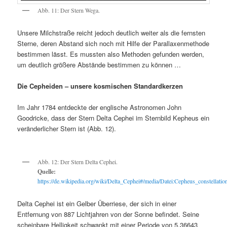
Abb. 11: Der Stern Wega.
Unsere Milchstraße reicht jedoch deutlich weiter als die fernsten
Sterne, deren Abstand sich noch mit Hilfe der Parallaxenmethode
bestimmen lässt. Es mussten also Methoden gefunden werden,
um deutlich größere Abstände bestimmen zu können …
Die Cepheiden – unsere kosmischen Standardkerzen
Im Jahr 1784 entdeckte der englische Astronomen John
Goodricke, dass der Stern Delta Cephei im Sternbild Kepheus ein
veränderlicher Stern ist (Abb. 12).
Abb. 12: Der Stern Delta Cephei.
Quelle:
https://de.wikipedia.org/wiki/Delta_Cephei#/media/Datei:Cepheus_constellati
Delta Cephei ist ein Gelber Überriese, der sich in einer
Entfernung von 887 Lichtjahren von der Sonne befindet. Seine
scheinbare Helligkeit schwankt mit einer Periode von 5,36643