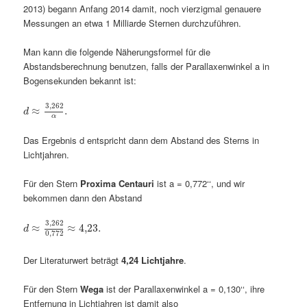
2013) begann Anfang 2014 damit, noch vierzigmal genauere
Messungen an etwa 1 Milliarde Sternen durchzuführen.
Man kann die folgende Näherungsformel für die
Abstandsberechnung benutzen, falls der Parallaxenwinkel a in
Bogensekunden bekannt ist:
3,262
≈
.
d
α
Das Ergebnis d entspricht dann dem Abstand des Sterns in
Lichtjahren.
Für den Stern
Proxima Centauri
ist a = 0,772‘‘, und wir
bekommen dann den Abstand
3,262
≈
≈
4
,
23.
d
0,772
Der Literaturwert beträgt
4,24 Lichtjahre
.
Für den Stern
Wega
ist der Parallaxenwinkel a = 0,130‘‘, ihre
Entfernung in Lichtjahren ist damit also