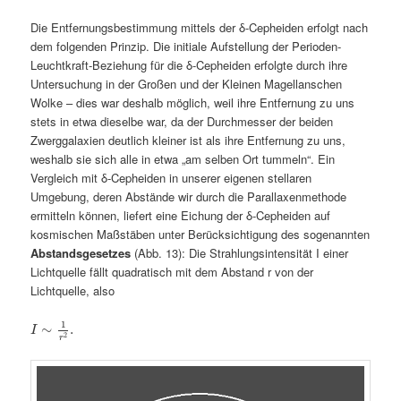
Die Entfernungsbestimmung mittels der δ-Cepheiden erfolgt nach
dem folgenden Prinzip. Die initiale Aufstellung der Perioden-
Leuchtkraft-Beziehung für die δ-Cepheiden erfolgte durch ihre
Untersuchung in der Großen und der Kleinen Magellanschen
Wolke – dies war deshalb möglich, weil ihre Entfernung zu uns
stets in etwa dieselbe war, da der Durchmesser der beiden
Zwerggalaxien deutlich kleiner ist als ihre Entfernung zu uns,
weshalb sie sich alle in etwa „am selben Ort tummeln“. Ein
Vergleich mit δ-Cepheiden in unserer eigenen stellaren
Umgebung, deren Abstände wir durch die Parallaxenmethode
ermitteln können, liefert eine Eichung der δ-Cepheiden auf
kosmischen Maßstäben unter Berücksichtigung des sogenannten
Abstandsgesetzes
(Abb. 13): Die Strahlungsintensität I einer
Lichtquelle fällt quadratisch mit dem Abstand r von der
Lichtquelle, also
1
∼
.
I
2
r