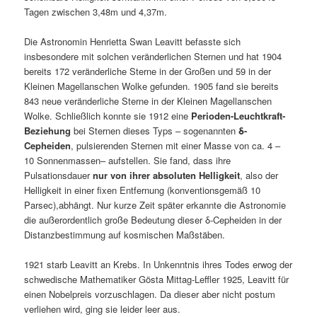
Tagen zwischen 3,48m und 4,37m.
Die Astronomin Henrietta Swan Leavitt befasste sich
insbesondere mit solchen veränderlichen Sternen und hat 1904
bereits 172 veränderliche Sterne in der Großen und 59 in der
Kleinen Magellanschen Wolke gefunden. 1905 fand sie bereits
843 neue veränderliche Sterne in der Kleinen Magellanschen
Wolke. Schließlich konnte sie 1912 eine
Perioden-Leuchtkraft-
Beziehung
bei Sternen dieses Typs – sogenannten
δ-
Cepheiden
, pulsierenden Sternen mit einer Masse von ca. 4 –
10 Sonnenmassen– aufstellen. Sie fand, dass ihre
Pulsationsdauer
nur von ihrer absoluten Helligkeit
, also der
Helligkeit in einer fixen Entfernung (konventionsgemäß 10
Parsec),abhängt. Nur kurze Zeit später erkannte die Astronomie
die außerordentlich große Bedeutung dieser δ-Cepheiden in der
Distanzbestimmung auf kosmischen Maßstäben.
1921 starb Leavitt an Krebs. In Unkenntnis ihres Todes erwog der
schwedische Mathematiker Gösta Mittag-Leffler 1925, Leavitt für
einen Nobelpreis vorzuschlagen. Da dieser aber nicht postum
verliehen wird, ging sie leider leer aus.