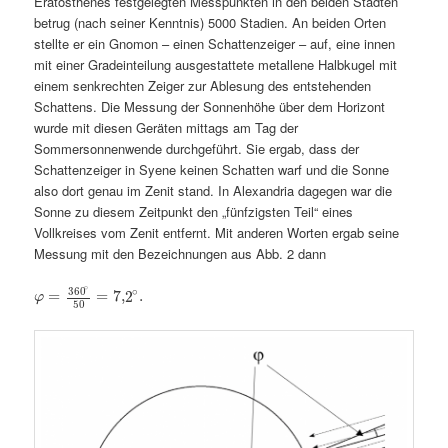
Eratosthenes festgelegten Messpunkten in den beiden Städten
betrug (nach seiner Kenntnis) 5000 Stadien. An beiden Orten
stellte er ein Gnomon – einen Schattenzeiger – auf, eine innen
mit einer Gradeinteilung ausgestattete metallene Halbkugel mit
einem senkrechten Zeiger zur Ablesung des entstehenden
Schattens. Die Messung der Sonnenhöhe über dem Horizont
wurde mit diesen Geräten mittags am Tag der
Sommersonnenwende durchgeführt. Sie ergab, dass der
Schattenzeiger in Syene keinen Schatten warf und die Sonne
also dort genau im Zenit stand. In Alexandria dagegen war die
Sonne zu diesem Zeitpunkt den „fünfzigsten Teil“ eines
Vollkreises vom Zenit entfernt. Mit anderen Worten ergab seine
Messung mit den Bezeichnungen aus Abb. 2 dann
∘
360
∘
=
=
7
,
2
.
φ
50