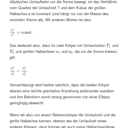
elliptischen Umlaufbahn um die Sonne bewegt, ist das Verhältnis
vom Quadrat der Umlaufzeit T und dem Kubus der großen
Halbachse a ist konstant (und hängt nur von der Masse des
zentralen Sterns ab). Mit anderen Worten ist also
2
T
=
const.
3
a
Das bedeutet also, dass für zwei Körper mit Umlaufzeiten
und
T
1
und großen Halbachsen
und
, die um die Sonne kreisen,
T
a
a
2
1
2
gilt:
2
2
T
T
=
.
1
2
3
3
a
a
1
2
Vernachlässigt wird hierbei natürlich, dass die beiden Körper
ebenso eine leichte gravitative Anziehung aufeinander ausüben
und ihre Bahnform somit streng genommen von einer Ellipse
geringfügig abweicht.
Wenn wir also von einem Referenzkörper die Umlaufzeit und die
große Halbachse kennen, ebenso wie die Umlaufzeit eines
anderen Körpers, dann können wir auch seine Halbachsenlänge