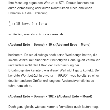
∘
Ihre Messung ergab den Wert
. Daraus konnten sie
≈
87
α
durch Abmessung oder durch Konstruktion eines ähnlichen
Dreiecks auf die Beziehung
b
≈
19
bzw.
≈
19
⋅
b
a
a
schließen, was also nichts anderes als
(Abstand Erde – Sonne) ≈ 19 x
(Abstand Erde – Mond)
bedeutete. Da sie allerdings noch keine Werkzeuge hatten, die
solche Winkel mit einer hierfür benötigten Genauigkeit vermaßen
und zudem nicht den Effekt der Lichtbrechung der
Erdatmosphäre kannten, war dieser Wert nicht ganz korrekt. Der
∘
korrekte Wert beträgt in etwa
, was bereits zu einer
≈
89
,
85
α
deutlich anderen Größenordnung des Abstandsverhältnisses
führt, nämlich zu
(Abstand Erde – Sonne) ≈ 382 x
(Abstand Erde – Mond)
Doch ganz gleich, wie das korrekte Verhältnis auch lauten mag,