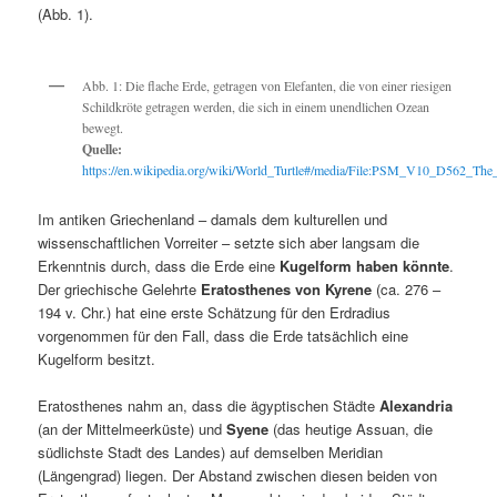
(Abb. 1).
Abb. 1: Die flache Erde, getragen von Elefanten, die von einer riesigen
Schildkröte getragen werden, die sich in einem unendlichen Ozean
bewegt.
Quelle:
https://en.wikipedia.org/wiki/World_Turtle#/media/File:PSM_V10_D562_The_
Im antiken Griechenland – damals dem kulturellen und
wissenschaftlichen Vorreiter – setzte sich aber langsam die
Erkenntnis durch, dass die Erde eine
Kugelform haben könnte
.
Der griechische Gelehrte
Eratosthenes von Kyrene
(ca. 276 –
194 v. Chr.) hat eine erste Schätzung für den Erdradius
vorgenommen für den Fall, dass die Erde tatsächlich eine
Kugelform besitzt.
Eratosthenes nahm an, dass die ägyptischen Städte
Alexandria
(an der Mittelmeerküste) und
Syene
(das heutige Assuan, die
südlichste Stadt des Landes) auf demselben Meridian
(Längengrad) liegen. Der Abstand zwischen diesen beiden von