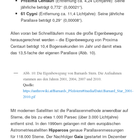
Proxima Centauri
(Entfernung ca. 4,24 Lichtjahre): Seine
jährliche beträgt 0,772‘‘ (0,00021°).
61 Cygni
(Entfernung ca. 11,4 Lichtjahre): Seine jährliche
Parallaxe beträgt 0,29‘‘ (0,00008°).
Allen voran bei Schnellläufern muss die große Eigenbewegung
herausgerechnet werden – die Eigenbewegung von Proxima
Centauri beträgt 10,4 Bogensekunden im Jahr und damit etwa
das 13,5-fache der eigenen Parallaxe (Abb. 10).
Abb. 10: Die Eigenbewegung von Barnards Stern. Die Aufnahmen
stammen aus den Jahren 2001, 2004, 2007 und 2010.
Quelle:
https://anthrowiki.at/Barnards_Pfeilstern#/media/Datei:Barnard_Star_2001-
2010.gif
Mit modernen Satelliten ist die Parallaxenmethode anwendbar auf
Sterne, die bis zu etwa 1.000 Parsec (über 3.000 Lichtjahre)
entfernt sind. In den 1990ern gelangen mit dem europäischen
Astrometriesatelliten
Hipparcos
genaue Parallaxenmessungen
für 118.000 Sterne. Der Nachfolger
Gaia
(gestartet im Dezember