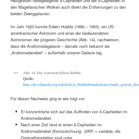
Helligkeiten nahegelegener δ-Cepheiden und der δ-Cepheiden in
den Magellanschen Wolken auch direkt die Entfernungen zu den
beiden Zwerggalaxien.
Im Jahr 1923 konnte Edwin Hubble (1889 – 1953), ein US-
amerikanischer Astronom und einer der bedeutendsten
Astronomen der jüngeren Geschichte (Abb. 14), nachweisen,
dass die Andromedagalaxie – damals noch bekannt als
„Andromedanebel“ – außerhalb unserer Galaxie lag.
Abb. 14: Der Astronom Edwin Hubble.
Quelle:
https://de.wikipedia.org/wiki/Edwin_Hubble#/media/Datei:Studio_portrait_
Für diesen Nachweis ging er wie folgt vor:
Er konzentrierte sich auf das Auffinden von δ-Cepheiden im
Andromedanebel.
Nach einer Zeit fand er einen δ-Cepheiden im
Andromedanebel (Kennzeichnung: „VAR“ = variable, die
Originalfotoplatten sind unter