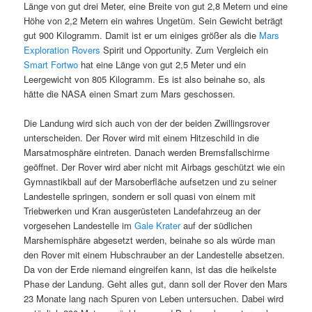
Länge von gut drei Meter, eine Breite von gut 2,8 Metern und eine
Höhe von 2,2 Metern ein wahres Ungetüm. Sein Gewicht beträgt
gut 900 Kilogramm. Damit ist er um einiges größer als die
Mars
Exploration Rovers
Spirit und Opportunity. Zum Vergleich ein
Smart Fortwo
hat eine Länge von gut 2,5 Meter und ein
Leergewicht von 805 Kilogramm. Es ist also beinahe so, als
hätte die NASA einen Smart zum Mars geschossen.
Die Landung wird sich auch von der der beiden Zwillingsrover
unterscheiden. Der Rover wird mit einem Hitzeschild in die
Marsatmosphäre eintreten. Danach werden Bremsfallschirme
geöffnet. Der Rover wird aber nicht mit Airbags geschützt wie ein
Gymnastikball auf der Marsoberfläche aufsetzen und zu seiner
Landestelle springen, sondern er soll quasi von einem mit
Triebwerken und Kran ausgerüsteten Landefahrzeug an der
vorgesehen Landestelle im
Gale Krater
auf der südlichen
Marshemisphäre abgesetzt werden, beinahe so als würde man
den Rover mit einem Hubschrauber an der Landestelle absetzen.
Da von der Erde niemand eingreifen kann, ist das die heikelste
Phase der Landung. Geht alles gut, dann soll der Rover den Mars
23 Monate lang nach Spuren von Leben untersuchen. Dabei wird