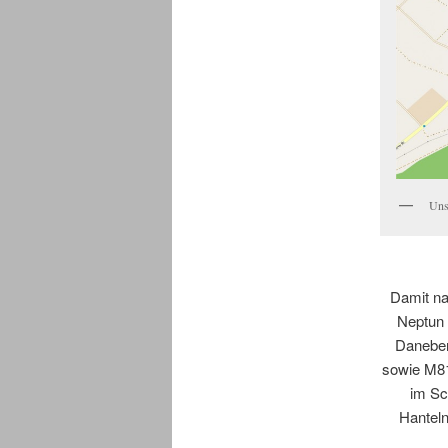
Uns
Damit na
Neptun 
Daneben
sowie M81
im Sc
Hanteln