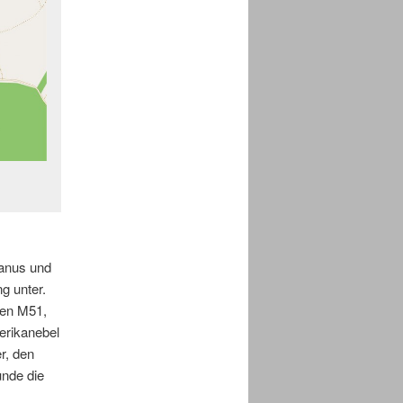
ranus und
g unter.
ien M51,
erikanebel
r, den
unde die