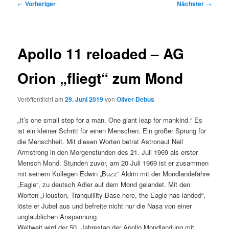
Beitragsnavigation
←
Vorheriger
Nächster
→
Apollo 11 reloaded – AG
Orion „fliegt“ zum Mond
Veröffentlicht am
29. Juni 2019
von
Oliver Debus
„It’s one small step for a man. One giant leap for mankind.“ Es
ist ein kleiner Schritt für einen Menschen. Ein großer Sprung für
die Menschheit. Mit diesen Worten betrat Astronaut Neil
Armstrong in den Morgenstunden des 21. Juli 1969 als erster
Mensch Mond. Stunden zuvor, am 20 Juli 1969 ist er zusammen
mit seinem Kollegen Edwin „Buzz“ Aldrin mit der Mondlandefähre
„Eagle“, zu deutsch Adler auf dem Mond gelandet. Mit den
Worten „Houston, Tranquillity Base here, the Eagle has landed“,
löste er Jubel aus und befreite nicht nur die Nasa von einer
unglaublichen Anspannung.
Weltweit wird der 50. Jahrestag der Apollo Mondlandung mit