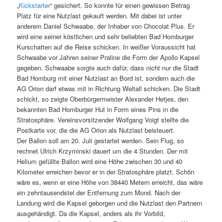
„
Kickstarter
“ gesichert. So konnte für einen gewissen Betrag
Platz für eine Nutzlast gekauft werden. Mit dabei ist unter
anderem Daniel Schwaabe, der Inhaber von Chocolat Plus. Er
wird eine seiner köstlichen und sehr beliebten Bad Homburger
Kurschatten auf die Reise schicken. In weißer Voraussicht hat
Schwaabe vor Jahren seiner Praline die Form der Apollo Kapsel
gegeben. Schwaabe sorgte auch dafür, dass nicht nur die Stadt
Bad Homburg mit einer Nutzlast an Bord ist, sondern auch die
AG Orion darf etwas mit in Richtung Weltall schicken. Die Stadt
schickt, so zeigte Oberbürgermeister Alexander Hetjes, den
bekannten Bad Homburger Hut in Form eines Pins in die
Stratosphäre. Vereinsvorsitzender Wolfgang Voigt stellte die
Postkarte vor, die die AG Orion als Nutzlast beisteuert.
Der Ballon soll am 20. Juli gestartet werden. Sein Flug, so
rechnet Ulrich Krzyminski dauert um die 4 Stunden. Der mit
Helium gefüllte Ballon wird eine Höhe zwischen 30 und 40
Kilometer erreichen bevor er in der Stratosphäre platzt. Schön
wäre es, wenn er eine Höhe von 38440 Metern erreicht, das wäre
ein zehntausendstel der Entfernung zum Mond. Nach der
Landung wird die Kapsel geborgen und die Nutzlast den Partnern
ausgehändigt. Da die Kapsel, anders als ihr Vorbild,