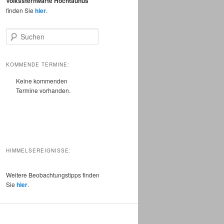
Volkssternwarte Hochtaunus
finden Sie
hier
.
S
u
c
h
KOMMENDE TERMINE:
e
Keine kommenden
n
Termine vorhanden.
HIMMELSEREIGNISSE:
Weitere Beobachtungstipps finden
Sie
hier
.