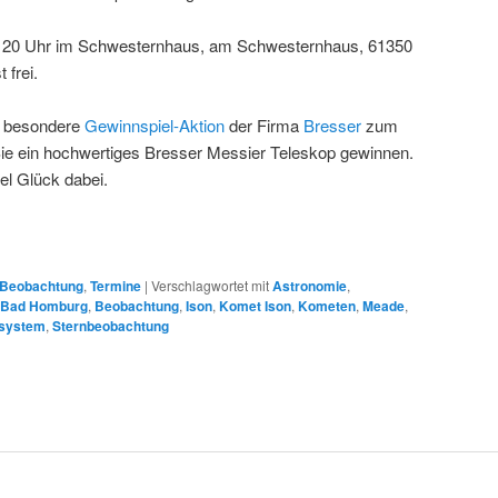
 20 Uhr im Schwesternhaus, am Schwesternhaus, 61350
 frei.
e besondere
Gewinnspiel-Aktion
der Firma
Bresser
zum
e ein hochwertiges Bresser Messier Teleskop gewinnen.
el Glück dabei.
Beobachtung
,
Termine
|
Verschlagwortet mit
Astronomie
,
n Bad Homburg
,
Beobachtung
,
Ison
,
Komet Ison
,
Kometen
,
Meade
,
system
,
Sternbeobachtung