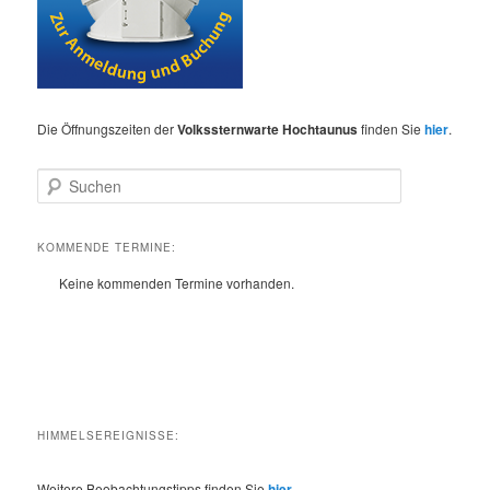
Die Öffnungszeiten der
Volkssternwarte Hochtaunus
finden Sie
hier
.
S
u
c
h
KOMMENDE TERMINE:
e
Keine kommenden Termine vorhanden.
n
HIMMELSEREIGNISSE:
Weitere Beobachtungstipps finden Sie
hier
.