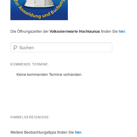
Die Öffnungszeiten der
Volkssternwarte Hochtaunus
finden Sie
hier
.
S
u
c
h
KOMMENDE TERMINE:
e
Keine kommenden Termine vorhanden.
n
HIMMELSEREIGNISSE:
Weitere Beobachtungstipps finden Sie
hier
.