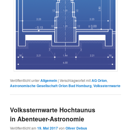
Veröffentlicht unter
Allgemein
|
Verschlagwortet mit
AG Orion
,
Astronomische Gesellschaft Orion Bad Homburg
,
Volkssternwarte
Volkssternwarte Hochtaunus
in Abenteuer-Astronomie
Veröffentlicht am
19. Mai 2017
von
Oliver Debus