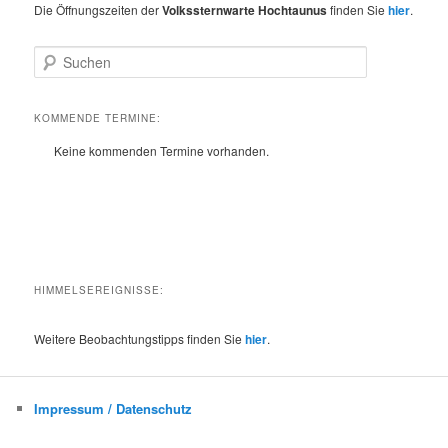
Die Öffnungszeiten der
Volkssternwarte Hochtaunus
finden Sie
hier
.
S
u
c
h
KOMMENDE TERMINE:
e
Keine kommenden Termine vorhanden.
n
HIMMELSEREIGNISSE:
Weitere Beobachtungstipps finden Sie
hier
.
Impressum / Datenschutz