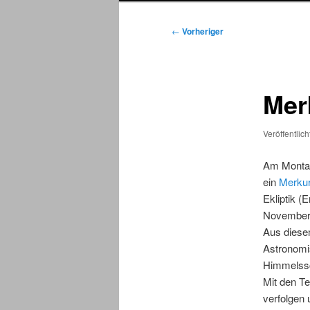
Beitragsnavigation
←
Vorheriger
Mer
Veröffentlic
Am Montag,
ein
Merkur
Ekliptik (
November 
Aus diese
Astronomi
Himmelssc
Mit den T
verfolgen 