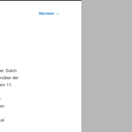
Nächster
→
ei. Solch
nüber der
 am 11.
r
en
kel