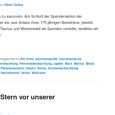
von
Oliver Debus
n zu sammeln. Am Schluß der Spendenaktion der
r sie, aus Anlass ihres 175 jährigen Bestehens, jeweils
Taunus und Westerwald als Spenden verteilte, landeten wir
.
hlagwortet mit
AG Orion
,
Astrofotografie
,
Astronomische
Beobachtung
,
Himmelsbeobachtung
,
Jupiter
,
Mars
,
Merkur
,
Mond
,
,
Planetensystem
,
Saturn
,
Sonne
,
Sonnenbeobachtung
,
,
Sternhimmel
,
Venus
,
Weltraum
 Stern vor unserer