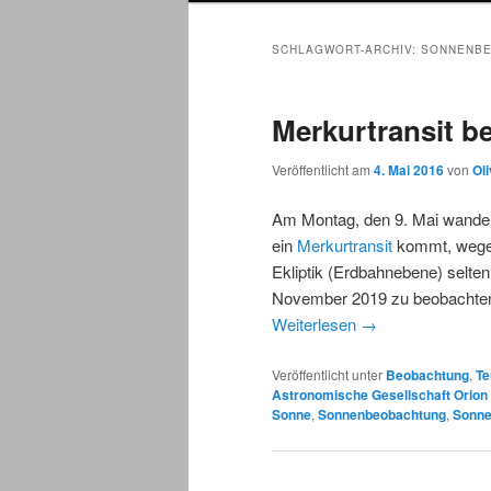
SCHLAGWORT-ARCHIV:
SONNENB
Merkurtransit b
Veröffentlicht am
4. Mai 2016
von
Ol
Am Montag, den 9. Mai wandert
ein
Merkurtransit
kommt, wegen
Ekliptik (Erdbahnebene) selten
November 2019 zu beobachten
Weiterlesen
→
Veröffentlicht unter
Beobachtung
,
Te
Astronomische Gesellschaft Orio
Sonne
,
Sonnenbeobachtung
,
Sonn