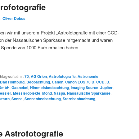
rofotografie
on
Oliver Debus
n wir mit unserem Projekt „Astrofotografie mit einer CCD-
ion der Nassauischen Sparkasse mitgemacht und waren
ne Spende von 1000 Euro erhalten haben.
hlagwortet mit
70
,
AG Orion
,
Astrofotografie
,
Astronomie
,
n Bad Homburg
,
Beobachtung
,
Canon
,
Canon EOS 70 D
,
CCD
,
D
,
 GmbH
,
Gasnebel
,
Himmelsbeobachtung
,
Imaging Source
,
Jupiter
,
essier
,
Messierobjekte
,
Mond
,
Naspa
,
Nassauische Sparkasse
,
aturn
,
Sonne
,
Sonnenbeobachtung
,
Sternbeobachtung
,
e Astrofotografie