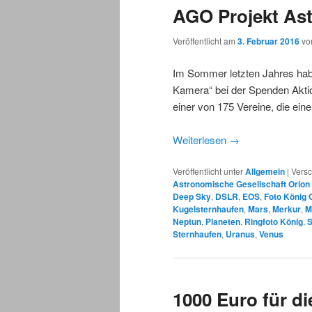
AGO Projekt Ast
Veröffentlicht am
3. Februar 2016
v
Im Sommer letzten Jahres habe
Kamera“ bei der Spenden Akt
einer von 175 Vereine, die ei
Weiterlesen
→
Veröffentlicht unter
Allgemein
|
Versc
Astronomische Gesellschaft Orio
Deep Sky
,
DSLR
,
EOS
,
Foto König
Kugelsternhaufen
,
Mars
,
Merkur
,
M
Neptun
,
Planeten
,
Ringfoto König
,
S
Sternhaufen
,
Uranus
,
Venus
1000 Euro für di