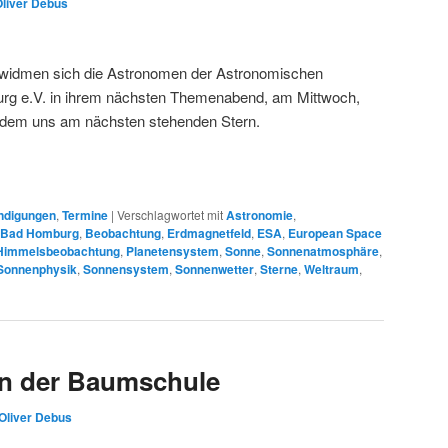
Oliver Debus
, widmen sich die Astronomen der Astronomischen
rg e.V. in ihrem nächsten Themenabend, am Mittwoch,
 dem uns am nächsten stehenden Stern.
ndigungen
,
Termine
|
Verschlagwortet mit
Astronomie
,
n Bad Homburg
,
Beobachtung
,
Erdmagnetfeld
,
ESA
,
European Space
Himmelsbeobachtung
,
Planetensystem
,
Sonne
,
Sonnenatmosphäre
,
Sonnenphysik
,
Sonnensystem
,
Sonnenwetter
,
Sterne
,
Weltraum
,
in der Baumschule
Oliver Debus