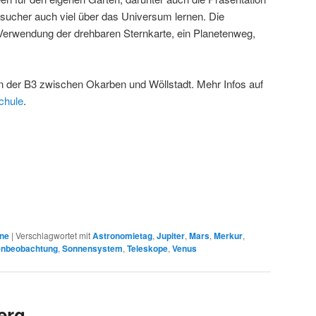
sucher auch viel über das Universum lernen. Die
Verwendung der drehbaren Sternkarte, ein Planetenweg,
n der B3 zwischen Okarben und Wöllstadt. Mehr Infos auf
chule
.
ne
|
Verschlagwortet mit
Astronomietag
,
Jupiter
,
Mars
,
Merkur
,
nbeobachtung
,
Sonnensystem
,
Teleskope
,
Venus
erg