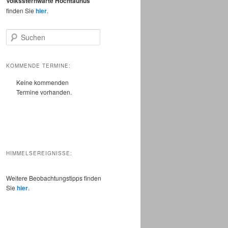
Volkssternwarte Hochtaunus
finden Sie
hier
.
S
u
c
h
KOMMENDE TERMINE:
e
Keine kommenden
n
Termine vorhanden.
HIMMELSEREIGNISSE:
Weitere Beobachtungstipps finden
Sie
hier
.