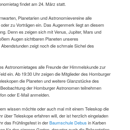
onomietag findet am 24. März statt.
nwarten, Planetarien und Astronomievereine alle
 oder zu Vorträgen ein. Das Augenmerk liegt an diesem
ng. Denn es zeigen sich mit Venus, Jupiter, Mars und
bloßem Augen sichtbaren Planeten unseres
 Abendstunden zeigt noch die schmale Sichel des
es Astronomietages alle Freunde der Himmelskunde zur
Feld ein. Ab 19:30 Uhr zeigen die Mitglieder des Homburger
eleskopen die Planeten und weitere Glanzstücke des
r Beobachtung der Homburger Astronomen teilnehmen
efon oder E-Mail anmelden.
em wissen möchte oder auch mal mit einem Teleskop die
über Teleskope erfahren will, der ist herzlich eingeladen
hr das Frühlingsfest in der
Baumschule Debus
in Karben
en für den eigenen Garten, darunter auch die Präsentation