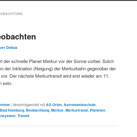
EOBACHTUNG
eobachten
iver Debus
 der schnelle Planet Merkur vor der Sonne vorbei. Solch
 der Inklination (Neigung) der Merkurbahn gegenüber der
 vor. Der nächste Merkurtransit wird erst wieder am 11.
 sein.
rmine
|
Verschlagwortet mit
AG Orion
,
Astronomieschule
,
n Bad Homburg
,
Beobachtung
,
Merkur
,
Merkurtransi
,
Planeten
,
ensystem
,
Transit