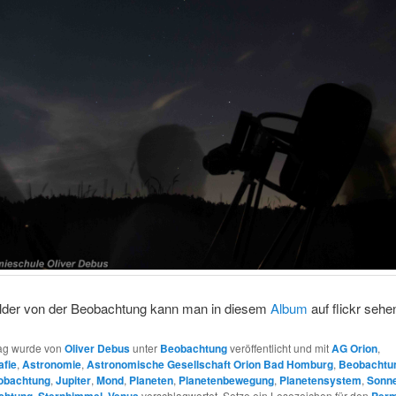
ilder von der Beobachtung kann man in diesem
Album
auf flickr sehe
rag wurde von
Oliver Debus
unter
Beobachtung
veröffentlicht und mit
AG Orion
,
afie
,
Astronomie
,
Astronomische Gesellschaft Orion Bad Homburg
,
Beobachtu
obachtung
,
Jupiter
,
Mond
,
Planeten
,
Planetenbewegung
,
Planetensystem
,
Sonn
chtung
,
Sternhimmel
,
Venus
verschlagwortet. Setze ein Lesezeichen für den
Perm