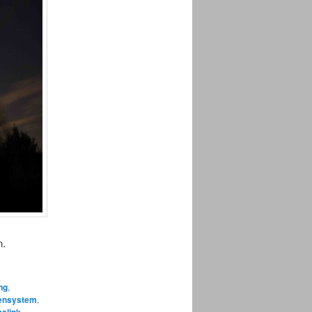
n.
ng
,
ensystem
,
alink
.