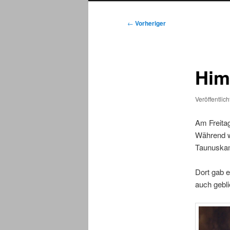
Beitragsnavigation
←
Vorheriger
Him
Veröffentlic
Am Freita
Während wi
Taunuskam
Dort gab e
auch gebli