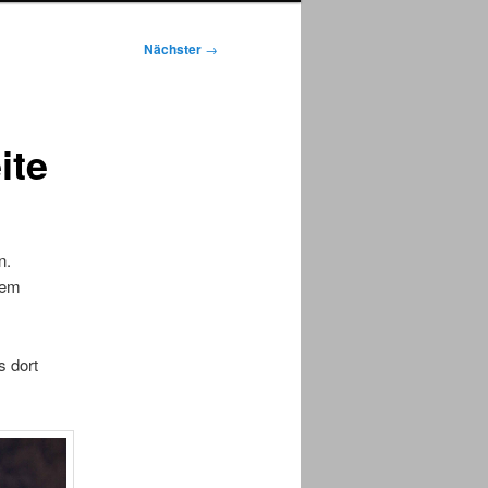
Nächster
→
ite
n.
dem
s dort