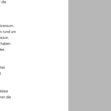
 die
iversum.
en rund um
essor,
, haben
des
Das
t.
Weise
ren die