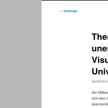
Beitragsnavigation
←
Vorheriger
The
une
Vis
Uni
Veröffentlic
Am Mittwo
sich dem 
spannende