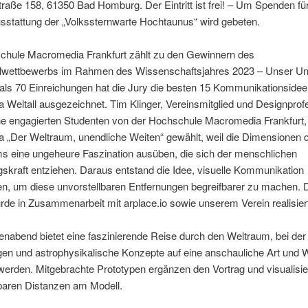
raße 158, 61350 Bad Homburg. Der Eintritt ist frei! – Um Spenden für
sstattung der „Volkssternwarte Hochtaunus“ wird gebeten.
chule Macromedia Frankfurt zählt zu den Gewinnern des
wettbewerbs im Rahmen des Wissenschaftsjahres 2023 – Unser Un
als 70 Einreichungen hat die Jury die besten 15 Kommunikationside
Weltall ausgezeichnet. Tim Klinger, Vereinsmitglied und Designprof
ne engagierten Studenten von der Hochschule Macromedia Frankfurt
 „Der Weltraum, unendliche Weiten“ gewählt, weil die Dimensionen 
s eine ungeheure Faszination ausüben, die sich der menschlichen
gskraft entziehen. Daraus entstand die Idee, visuelle Kommunikation
en, um diese unvorstellbaren Entfernungen begreifbarer zu machen. 
rde in Zusammenarbeit mit arplace.io sowie unserem Verein realisier
nabend bietet eine faszinierende Reise durch den Weltraum, bei der
gen und astrophysikalische Konzepte auf eine anschauliche Art und 
 werden. Mitgebrachte Prototypen ergänzen den Vortrag und visualisie
lbaren Distanzen am Modell.