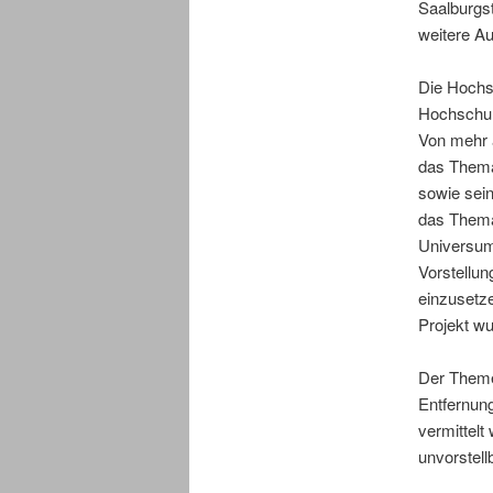
Saalburgst
weitere Au
Die Hochs
Hochschul
Von mehr 
das Thema 
sowie sei
das Thema
Universum
Vorstellun
einzusetz
Projekt wu
Der Theme
Entfernun
vermittelt
unvorstel