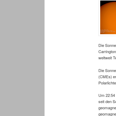
Die Sonne
Carringto
weltweit T
Die Sonne
(CMEs) er
Polarlicht
Um 22:54 U
seit den 
geomagnet
geomagnet