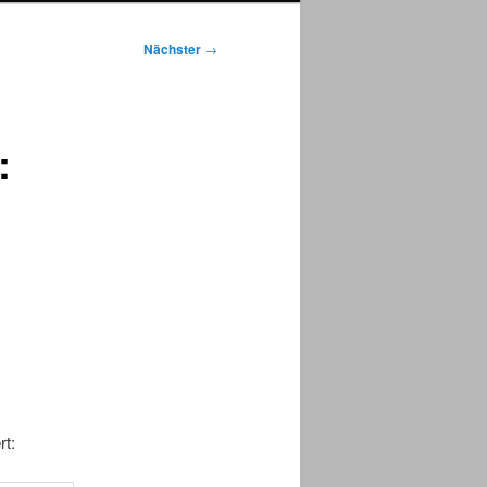
Nächster
→
:
rt: