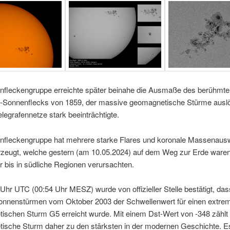
nfleckengruppe erreichte später beinahe die Ausmaße des berühmte
n-Sonnenflecks von 1859, der massive geomagnetische Stürme ausl
elegrafennetze stark beeinträchtigte.
nfleckengruppe hat mehrere starke Flares und koronale Massenaus
zeugt, welche gestern (am 10.05.2024) auf dem Weg zur Erde waren
er bis in südliche Regionen verursachten.
hr UTC (00:54 Uhr MESZ) wurde von offizieller Stelle bestätigt, das
Sonnenstürmen vom Oktober 2003 der Schwellenwert für einen extre
ischen Sturm G5 erreicht wurde. Mit einem Dst-Wert von -348 zählt 
ische Sturm daher zu den stärksten in der modernen Geschichte. E