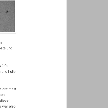
n
öste und
würfe
 und helle
s erstmals
men
dieser
s war also