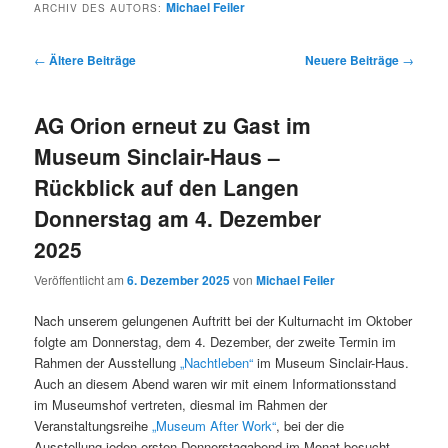
Michael Feiler
ARCHIV DES AUTORS:
Beitragsnavigation
←
Ältere Beiträge
Neuere Beiträge
→
AG Orion erneut zu Gast im
Museum Sinclair-Haus –
Rückblick auf den Langen
Donnerstag am 4. Dezember
2025
Veröffentlicht am
6. Dezember 2025
von
Michael Feiler
Nach unserem gelungenen Auftritt bei der Kulturnacht im Oktober
folgte am Donnerstag, dem 4. Dezember, der zweite Termin im
Rahmen der Ausstellung
„Nachtleben“
im Museum Sinclair-Haus.
Auch an diesem Abend waren wir mit einem Informationsstand
im Museumshof vertreten, diesmal im Rahmen der
Veranstaltungsreihe
„Museum After Work“
, bei der die
Ausstellung jeden ersten Donnerstagabend im Monat besucht