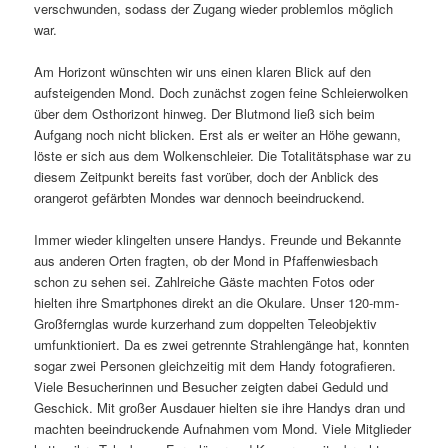
verschwunden, sodass der Zugang wieder problemlos möglich
war.
Am Horizont wünschten wir uns einen klaren Blick auf den
aufsteigenden Mond. Doch zunächst zogen feine Schleierwolken
über dem Osthorizont hinweg. Der Blutmond ließ sich beim
Aufgang noch nicht blicken. Erst als er weiter an Höhe gewann,
löste er sich aus dem Wolkenschleier. Die Totalitätsphase war zu
diesem Zeitpunkt bereits fast vorüber, doch der Anblick des
orangerot gefärbten Mondes war dennoch beeindruckend.
Immer wieder klingelten unsere Handys. Freunde und Bekannte
aus anderen Orten fragten, ob der Mond in Pfaffenwiesbach
schon zu sehen sei. Zahlreiche Gäste machten Fotos oder
hielten ihre Smartphones direkt an die Okulare. Unser 120-mm-
Großfernglas wurde kurzerhand zum doppelten Teleobjektiv
umfunktioniert. Da es zwei getrennte Strahlengänge hat, konnten
sogar zwei Personen gleichzeitig mit dem Handy fotografieren.
Viele Besucherinnen und Besucher zeigten dabei Geduld und
Geschick. Mit großer Ausdauer hielten sie ihre Handys dran und
machten beeindruckende Aufnahmen vom Mond. Viele Mitglieder