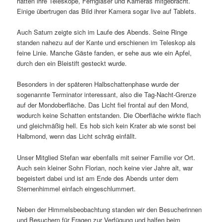
hatten ihre Teleskope, Ferngläser und Kameras mitgebracht.
Einige übertrugen das Bild ihrer Kamera sogar live auf Tablets.
Auch Saturn zeigte sich im Laufe des Abends. Seine Ringe
standen nahezu auf der Kante und erschienen im Teleskop als
feine Linie. Manche Gäste fanden, er sehe aus wie ein Apfel,
durch den ein Bleistift gesteckt wurde.
Besonders in der späteren Halbschattenphase wurde der
sogenannte Terminator interessant, also die Tag-Nacht-Grenze
auf der Mondoberfläche. Das Licht fiel frontal auf den Mond,
wodurch keine Schatten entstanden. Die Oberfläche wirkte flach
und gleichmäßig hell. Es hob sich kein Krater ab wie sonst bei
Halbmond, wenn das Licht schräg einfällt.
Unser Mitglied Stefan war ebenfalls mit seiner Familie vor Ort.
Auch sein kleiner Sohn Florian, noch keine vier Jahre alt, war
begeistert dabei und ist am Ende des Abends unter dem
Sternenhimmel einfach eingeschlummert.
Neben der Himmelsbeobachtung standen wir den Besucherinnen
und Besuchern für Fragen zur Verfügung und halfen beim