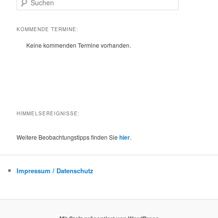
u
c
h
KOMMENDE TERMINE:
e
Keine kommenden Termine vorhanden.
n
HIMMELSEREIGNISSE:
Weitere Beobachtungstipps finden Sie
hier
.
Impressum / Datenschutz