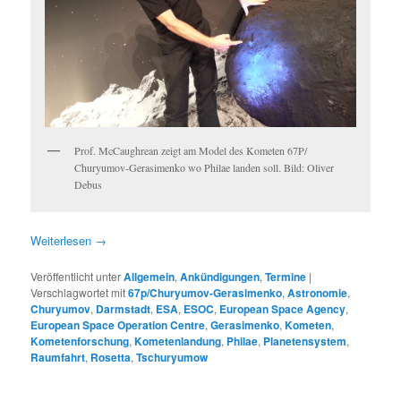
Prof. McCaughrean zeigt am Model des Kometen 67P/
Churyumov-Gerasimenko wo Philae landen soll. Bild: Oliver
Debus
Weiterlesen
→
Veröffentlicht unter
Allgemein
,
Ankündigungen
,
Termine
|
Verschlagwortet mit
67p/Churyumov-Gerasimenko
,
Astronomie
,
Churyumov
,
Darmstadt
,
ESA
,
ESOC
,
European Space Agency
,
European Space Operation Centre
,
Gerasimenko
,
Kometen
,
Kometenforschung
,
Kometenlandung
,
Philae
,
Planetensystem
,
Raumfahrt
,
Rosetta
,
Tschuryumow