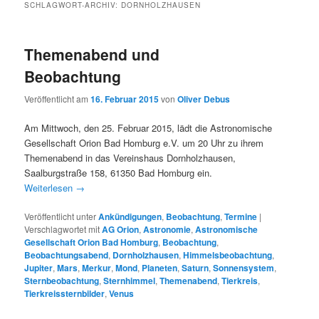
SCHLAGWORT-ARCHIV:
DORNHOLZHAUSEN
Themenabend und
Beobachtung
Veröffentlicht am
16. Februar 2015
von
Oliver Debus
Am Mittwoch, den 25. Februar 2015, lädt die Astronomische
Gesellschaft Orion Bad Homburg e.V. um 20 Uhr zu ihrem
Themenabend in das Vereinshaus Dornholzhausen,
Saalburgstraße 158, 61350 Bad Homburg ein.
Weiterlesen
→
Veröffentlicht unter
Ankündigungen
,
Beobachtung
,
Termine
|
Verschlagwortet mit
AG Orion
,
Astronomie
,
Astronomische
Gesellschaft Orion Bad Homburg
,
Beobachtung
,
Beobachtungsabend
,
Dornholzhausen
,
Himmelsbeobachtung
,
Jupiter
,
Mars
,
Merkur
,
Mond
,
Planeten
,
Saturn
,
Sonnensystem
,
Sternbeobachtung
,
Sternhimmel
,
Themenabend
,
Tierkreis
,
Tierkreissternbilder
,
Venus