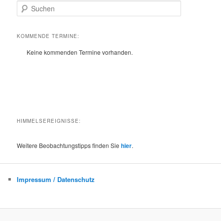
S
u
c
h
KOMMENDE TERMINE:
e
Keine kommenden Termine vorhanden.
n
HIMMELSEREIGNISSE:
Weitere Beobachtungstipps finden Sie
hier
.
Impressum / Datenschutz