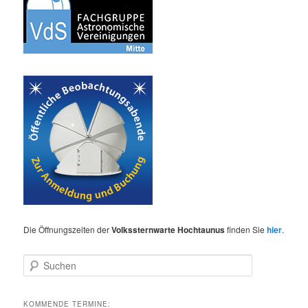
Die Öffnungszeiten der
Volkssternwarte Hochtaunus
finden Sie
hier
.
S
u
c
h
KOMMENDE TERMINE: