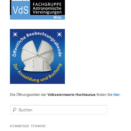
Die Öffnungszeiten der
Volkssternwarte Hochtaunus
finden Sie
hier
.
S
u
c
h
KOMMENDE TERMINE:
e