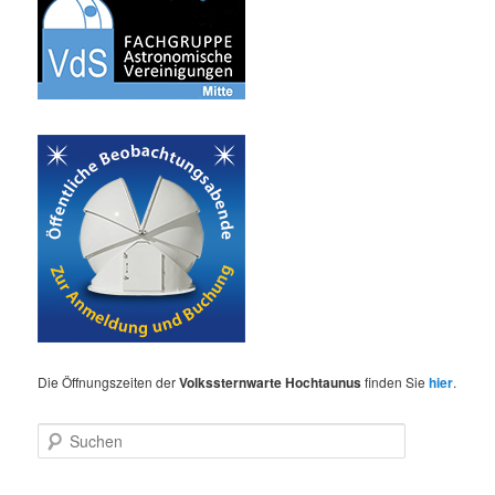
Die Öffnungszeiten der
Volkssternwarte Hochtaunus
finden Sie
hier
.
S
u
c