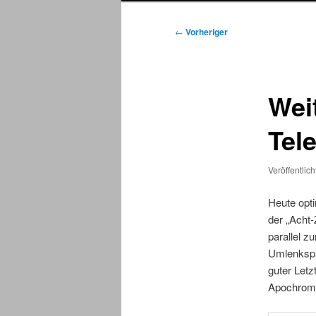
Beitragsnavigation
←
Vorheriger
Wei
Tel
Veröffentlic
Heute opt
der „Acht-
parallel z
Umlenkspie
guter Let
Apochroma