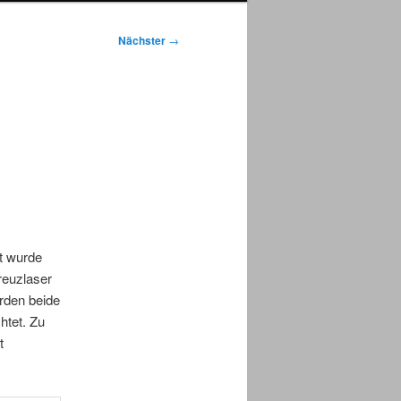
Nächster
→
t wurde
reuzlaser
rden beide
htet. Zu
t