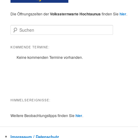
Die Öffnungszeiten der
Volkssternwarte Hochtaunus
finden Sie
hier
.
S
u
c
h
KOMMENDE TERMINE:
e
Keine kommenden Termine vorhanden.
n
HIMMELSEREIGNISSE:
Weitere Beobachtungstipps finden Sie
hier
.
Impressum / Datenschutz