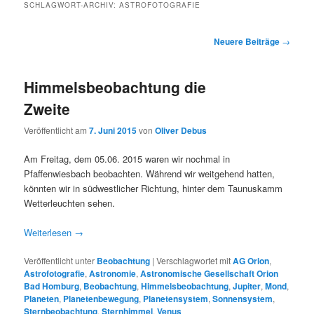
SCHLAGWORT-ARCHIV:
ASTROFOTOGRAFIE
Beitragsnavigation
Neuere Beiträge
→
Himmelsbeobachtung die
Zweite
Veröffentlicht am
7. Juni 2015
von
Oliver Debus
Am Freitag, dem 05.06. 2015 waren wir nochmal in
Pfaffenwiesbach beobachten. Während wir weitgehend hatten,
könnten wir in südwestlicher Richtung, hinter dem Taunuskamm
Wetterleuchten sehen.
Weiterlesen
→
Veröffentlicht unter
Beobachtung
|
Verschlagwortet mit
AG Orion
,
Astrofotografie
,
Astronomie
,
Astronomische Gesellschaft Orion
Bad Homburg
,
Beobachtung
,
Himmelsbeobachtung
,
Jupiter
,
Mond
,
Planeten
,
Planetenbewegung
,
Planetensystem
,
Sonnensystem
,
Sternbeobachtung
,
Sternhimmel
,
Venus