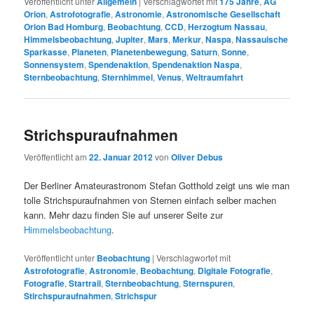
Veröffentlicht unter
Allgemein
|
Verschlagwortet mit
175 Jahre
,
AG
Orion
,
Astrofotografie
,
Astronomie
,
Astronomische Gesellschaft
Orion Bad Homburg
,
Beobachtung
,
CCD
,
Herzogtum Nassau
,
Himmelsbeobachtung
,
Jupiter
,
Mars
,
Merkur
,
Naspa
,
Nassauische
Sparkasse
,
Planeten
,
Planetenbewegung
,
Saturn
,
Sonne
,
Sonnensystem
,
Spendenaktion
,
Spendenaktion Naspa
,
Sternbeobachtung
,
Sternhimmel
,
Venus
,
Weltraumfahrt
Strichspuraufnahmen
Veröffentlicht am
22. Januar 2012
von
Oliver Debus
Der Berliner Amateurastronom Stefan Gotthold zeigt uns wie man
tolle Strichspuraufnahmen von Sternen einfach selber machen
kann. Mehr dazu finden Sie auf unserer Seite zur
Himmelsbeobachtung
.
Veröffentlicht unter
Beobachtung
|
Verschlagwortet mit
Astrofotografie
,
Astronomie
,
Beobachtung
,
Digitale Fotografie
,
Fotografie
,
Startrail
,
Sternbeobachtung
,
Sternspuren
,
Stirchspuraufnahmen
,
Strichspur