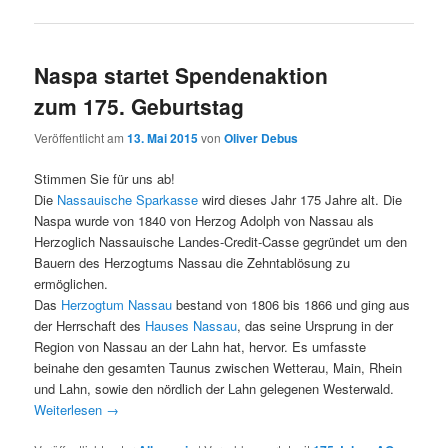
Naspa startet Spendenaktion
zum 175. Geburtstag
Veröffentlicht am
13. Mai 2015
von
Oliver Debus
Stimmen Sie für uns ab!
Die
Nassauische Sparkasse
wird dieses Jahr 175 Jahre alt. Die
Naspa wurde von 1840 von Herzog Adolph von Nassau als
Herzoglich Nassauische Landes-Credit-Casse gegründet um den
Bauern des Herzogtums Nassau die Zehntablösung zu
ermöglichen.
Das
Herzogtum Nassau
bestand von 1806 bis 1866 und ging aus
der Herrschaft des
Hauses Nassau
, das seine Ursprung in der
Region von Nassau an der Lahn hat, hervor. Es umfasste
beinahe den gesamten Taunus zwischen Wetterau, Main, Rhein
und Lahn, sowie den nördlich der Lahn gelegenen Westerwald.
Weiterlesen
→