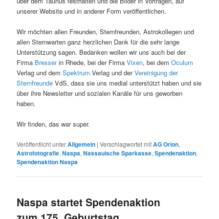
über dem Taunus festhalten und die Bilder in Vorträgen, auf
unserer Website und in anderer Form veröffentlichen.
Wir möchten allen Freunden, Sternfreunden, Astrokollegen und
allen Sternwarten ganz herzlichen Dank für die sehr lange
Unterstützung sagen. Bedanken wollen wir uns auch bei der
Firma
Bresser
in Rhede, bei der Firma
Vixen
, bei dem
Oculum
Verlag und dem
Spektrum
Verlag und der
Vereinigung der
Sternfreunde
VdS, dass sie uns medial unterstützt haben und sie
über ihre Newsletter und sozialen Kanäle für uns geworben
haben.
Wir finden, das war super.
Veröffentlicht unter
Allgemein
|
Verschlagwortet mit
AG Orion
,
Astrofotografie
,
Naspa
,
Nassauische Sparkasse
,
Spendenaktion
,
Spendenaktion Naspa
Naspa startet Spendenaktion
zum 175. Geburtstag