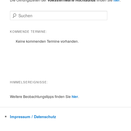
Volkssternwarte Hochtaunus
hier
S
u
c
h
KOMMENDE TERMINE:
e
Keine kommenden Termine vorhanden.
n
HIMMELSEREIGNISSE:
Weitere Beobachtungstipps finden Sie
hier
.
Impressum / Datenschutz