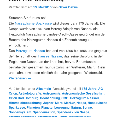
Veröffentlicht am
13. Mai 2015
von
Oliver Debus
Stimmen Sie für uns ab!
Die
Nassauische Sparkasse
wird dieses Jahr 175 Jahre alt. Die
Naspa wurde von 1840 von Herzog Adolph von Nassau als
Herzoglich Nassauische Landes-Credit-Casse gegründet um den
Bauern des Herzogtums Nassau die Zehntablösung zu
ermöglichen.
Das
Herzogtum Nassau
bestand von 1806 bis 1866 und ging aus
der Herrschaft des
Hauses Nassau
, das seine Ursprung in der
Region von Nassau an der Lahn hat, hervor. Es umfasste
beinahe den gesamten Taunus zwischen Wetterau, Main, Rhein
und Lahn, sowie den nördlich der Lahn gelegenen Westerwald.
Weiterlesen
→
Veröffentlicht unter
Allgemein
|
Verschlagwortet mit
175 Jahre
,
AG
Orion
,
Astrofotografie
,
Astronomie
,
Astronomische Gesellschaft
Orion Bad Homburg
,
Beobachtung
,
CCD
,
Herzogtum Nassau
,
Himmelsbeobachtung
,
Jupiter
,
Mars
,
Merkur
,
Naspa
,
Nassauische
Sparkasse
,
Planeten
,
Planetenbewegung
,
Saturn
,
Sonne
,
Sonnensystem
,
Spendenaktion
,
Spendenaktion Naspa
,
Sternbeobachtung
,
Sternhimmel
,
Venus
,
Weltraumfahrt