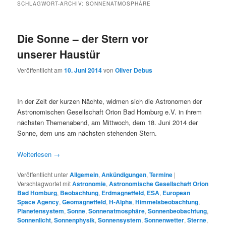
SCHLAGWORT-ARCHIV:
SONNENATMOSPHÄRE
Die Sonne – der Stern vor
unserer Haustür
Veröffentlicht am
10. Juni 2014
von
Oliver Debus
In der Zeit der kurzen Nächte, widmen sich die Astronomen der
Astronomischen Gesellschaft Orion Bad Homburg e.V. in ihrem
nächsten Themenabend, am Mittwoch, dem 18. Juni 2014 der
Sonne, dem uns am nächsten stehenden Stern.
Weiterlesen
→
Veröffentlicht unter
Allgemein
,
Ankündigungen
,
Termine
|
Verschlagwortet mit
Astronomie
,
Astronomische Gesellschaft Orion
Bad Homburg
,
Beobachtung
,
Erdmagnetfeld
,
ESA
,
European
Space Agency
,
Geomagnetfeld
,
H-Alpha
,
Himmelsbeobachtung
,
Planetensystem
,
Sonne
,
Sonnenatmosphäre
,
Sonnenbeobachtung
,
Sonnenlicht
,
Sonnenphysik
,
Sonnensystem
,
Sonnenwetter
,
Sterne
,