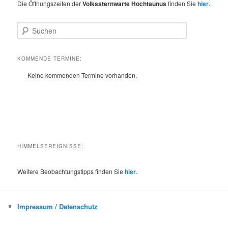
Die Öffnungszeiten der
Volkssternwarte Hochtaunus
finden Sie
hier
.
S
u
c
h
KOMMENDE TERMINE:
e
Keine kommenden Termine vorhanden.
n
HIMMELSEREIGNISSE:
Weitere Beobachtungstipps finden Sie
hier
.
Impressum / Datenschutz