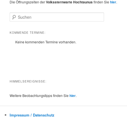
Die Öffnungszeiten der
Volkssternwarte Hochtaunus
finden Sie
hier
.
S
u
c
h
KOMMENDE TERMINE:
e
Keine kommenden Termine vorhanden.
n
HIMMELSEREIGNISSE:
Weitere Beobachtungstipps finden Sie
hier
.
Impressum / Datenschutz