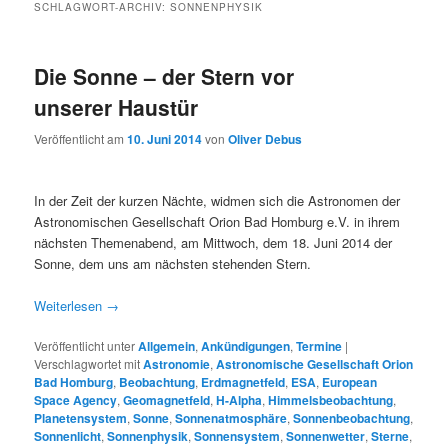
SCHLAGWORT-ARCHIV:
SONNENPHYSIK
Die Sonne – der Stern vor
unserer Haustür
Veröffentlicht am
10. Juni 2014
von
Oliver Debus
In der Zeit der kurzen Nächte, widmen sich die Astronomen der
Astronomischen Gesellschaft Orion Bad Homburg e.V. in ihrem
nächsten Themenabend, am Mittwoch, dem 18. Juni 2014 der
Sonne, dem uns am nächsten stehenden Stern.
Weiterlesen
→
Veröffentlicht unter
Allgemein
,
Ankündigungen
,
Termine
|
Verschlagwortet mit
Astronomie
,
Astronomische Gesellschaft Orion
Bad Homburg
,
Beobachtung
,
Erdmagnetfeld
,
ESA
,
European
Space Agency
,
Geomagnetfeld
,
H-Alpha
,
Himmelsbeobachtung
,
Planetensystem
,
Sonne
,
Sonnenatmosphäre
,
Sonnenbeobachtung
,
Sonnenlicht
,
Sonnenphysik
,
Sonnensystem
,
Sonnenwetter
,
Sterne
,