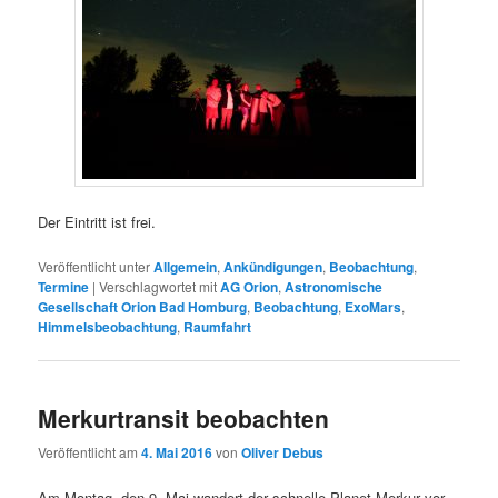
Der Eintritt ist frei.
Veröffentlicht unter
Allgemein
,
Ankündigungen
,
Beobachtung
,
Termine
|
Verschlagwortet mit
AG Orion
,
Astronomische
Gesellschaft Orion Bad Homburg
,
Beobachtung
,
ExoMars
,
Himmelsbeobachtung
,
Raumfahrt
Merkurtransit beobachten
Veröffentlicht am
4. Mai 2016
von
Oliver Debus
Am Montag, den 9. Mai wandert der schnelle Planet Merkur vor