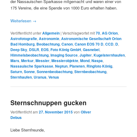
der Nassauischen Sparkasse mitgemacht und waren einer von
175 Vereine, die eine Spende von 1000 Euro erhalten haben.
Weiterlesen
→
Veröffentlicht unter
Allgemein
|
Verschlagwortet mit
70
,
AG Orion
,
Astrofotografie
,
Astronomie
,
Astronomische Gesellschaft Orion
Bad Homburg
,
Beobachtung
,
Canon
,
Canon EOS 70 D
,
CCD
,
D
,
Deep Sky
,
DSLR
,
EOS
,
Foto König GmbH
,
Gasnebel
,
Himmelsbeobachtung
,
Imaging Source
,
Jupiter
,
Kugelsternhaufen
,
Mars
,
Merkur
,
Messier
,
Messierobjekte
,
Mond
,
Naspa
,
Nassauische Sparkasse
,
Neptun
,
Planeten
,
Ringfoto König
,
Saturn
,
Sonne
,
Sonnenbeobachtung
,
Sternbeobachtung
,
Sternhaufen
,
Uranus
,
Venus
Sternschnuppen gucken
Veröffentlicht am
27. November 2015
von
Oliver
Debus
Liebe Sternfreunde,