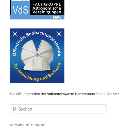
Die Öffnungszeiten der
Volkssternwarte Hochtaunus
finden Sie
hier
.
S
u
c
h
KOMMENDE TERMINE:
e