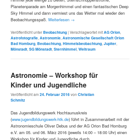
Planetenparade am Morgenhimmel und einen fantastischen Deep
Sky Himmel und dann vermiest uns das Wetter mal wieder den
Beobachtungsspaß.
Weiterlesen
→
Veröffentlicht unter
Beobachtung
|
Verschlagwortet mit
AG Orion
,
Astrofotografie
,
Astronomie
,
Astronomische Gesellschaft Orion
Bad Homburg
,
Beobachtung
,
Himmelsbeobachtung
,
Jupiter
,
Mönstadt
,
SG Mönstadt
,
Sternhimmel
,
Weltraum
Astronomie – Workshop für
Kinder und Jugendliche
Veröffentlicht am
24. Februar 2016
von
Christian
Schmitz
Das Jugendbildungswerk Hochtaunuskreis
(
www.jugendbildungswerk-htk.de
) führt in Zusammenarbeit mit der
Astronomieschule Oliver Debus und der AG Orion Bad Homburg
e.V. am 05. und 06. März 2016 (jeweils 14:00 – 18:00 Uhr) einen
Workshop für Kinder und Jugendliche durch.