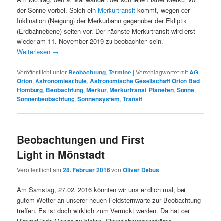
der Sonne vorbei. Solch ein
Merkurtransit
kommt, wegen der
Inklination (Neigung) der Merkurbahn gegenüber der Ekliptik
(Erdbahnebene) selten vor. Der nächste Merkurtransit wird erst
wieder am 11. November 2019 zu beobachten sein.
Weiterlesen
→
Veröffentlicht unter
Beobachtung
,
Termine
|
Verschlagwortet mit
AG
Orion
,
Astronomieschule
,
Astronomische Gesellschaft Orion Bad
Homburg
,
Beobachtung
,
Merkur
,
Merkurtransi
,
Planeten
,
Sonne
,
Sonnenbeobachtung
,
Sonnensystem
,
Transit
Beobachtungen und First
Light in Mönstadt
Veröffentlicht am
28. Februar 2016
von
Oliver Debus
Am Samstag, 27.02. 2016 könnten wir uns endlich mal, bei
gutem Wetter an unserer neuen Feldsternwarte zur Beobachtung
treffen. Es ist doch wirklich zum Verrückt werden. Da hat der
Himmel jede Menge zu bieten, Sternschnuppenströme,