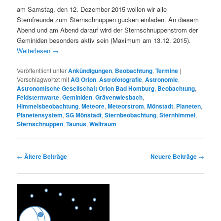
am Samstag, den 12. Dezember 2015 wollen wir alle
Sternfreunde zum Sternschnuppen gucken einladen. An diesem
Abend und am Abend darauf wird der Sternschnuppenstrom der
Geminiden besonders aktiv sein (Maximum am 13.12. 2015).
Weiterlesen
→
Veröffentlicht unter
Ankündigungen
,
Beobachtung
,
Termine
|
Verschlagwortet mit
AG Orion
,
Astrofotografie
,
Astronomie
,
Astronomische Gesellschaft Orion Bad Homburg
,
Beobachtung
,
Feldsternwarte
,
Geminiden
,
Grävenwiesbach
,
Himmelsbeobachtung
,
Meteore
,
Meteorstrom
,
Mönstadt
,
Planeten
,
Planetensystem
,
SG Mönstadt
,
Sternbeobachtung
,
Sternhimmel
,
Sternschnuppen
,
Taunus
,
Weltraum
Beitragsnavigation
←
Ältere Beiträge
Neuere Beiträge
→