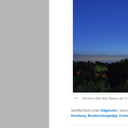
Neowise über dem Taunus am 11
Veröffentlicht unter
Allgemein
|
Versc
Homburg
,
Beobachtungstipp
,
Kome