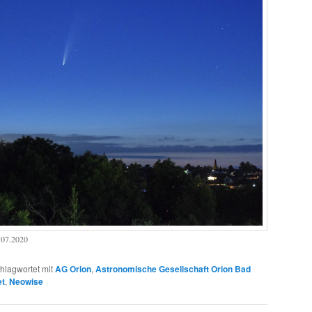
.07.2020
hlagwortet mit
AG Orion
,
Astronomische Gesellschaft Orion Bad
t
,
Neowise