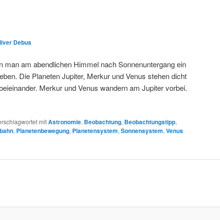
liver Debus
n man am abendlichen Himmel nach Sonnenuntergang ein
eben. Die Planeten Jupiter, Merkur und Venus stehen dicht
beieinander. Merkur und Venus wandern am Jupiter vorbei.
erschlagwortet mit
Astronomie
,
Beobachtung
,
Beobachtungstipp
,
nbahn
,
Planetenbewegung
,
Planetensystem
,
Sonnensystem
,
Venus