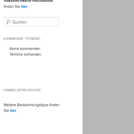
Volkssternwarte Hochtaunus
finden Sie
hier
.
S
u
c
h
KOMMENDE TERMINE:
e
Keine kommenden
n
Termine vorhanden.
HIMMELSEREIGNISSE:
Weitere Beobachtungstipps finden
Sie
hier
.