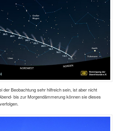
 der Beobachtung sehr hilfreich sein, ist aber nicht
 Abend- bis zur Morgendämmerung können sie dieses
erfolgen.