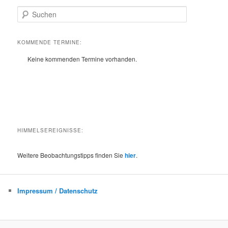
S
u
c
h
KOMMENDE TERMINE:
e
Keine kommenden Termine vorhanden.
n
HIMMELSEREIGNISSE:
Weitere Beobachtungstipps finden Sie
hier
.
Impressum / Datenschutz