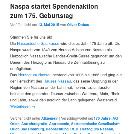
Naspa startet Spendenaktion
zum 175. Geburtstag
Veröffentlicht am
13. Mai 2015
von
Oliver Debus
Stimmen Sie für uns ab!
Die
Nassauische Sparkasse
wird dieses Jahr 175 Jahre alt. Die
Naspa wurde von 1840 von Herzog Adolph von Nassau als
Herzoglich Nassauische Landes-Credit-Casse gegründet um den
Bauern des Herzogtums Nassau die Zehntablösung zu
ermöglichen.
Das
Herzogtum Nassau
bestand von 1806 bis 1866 und ging aus
der Herrschaft des
Hauses Nassau
, das seine Ursprung in der
Region von Nassau an der Lahn hat, hervor. Es umfasste
beinahe den gesamten Taunus zwischen Wetterau, Main, Rhein
und Lahn, sowie den nördlich der Lahn gelegenen Westerwald.
Weiterlesen
→
Veröffentlicht unter
Allgemein
|
Verschlagwortet mit
175 Jahre
,
AG
Orion
,
Astrofotografie
,
Astronomie
,
Astronomische Gesellschaft
Orion Bad Homburg
,
Beobachtung
,
CCD
,
Herzogtum Nassau
,