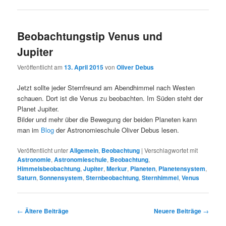
Beobachtungstip Venus und
Jupiter
Veröffentlicht am
13. April 2015
von
Oliver Debus
Jetzt sollte jeder Sternfreund am Abendhimmel nach Westen
schauen. Dort ist die Venus zu beobachten. Im Süden steht der
Planet Jupiter.
Bilder und mehr über die Bewegung der beiden Planeten kann
man im
Blog
der Astronomieschule Oliver Debus lesen.
Veröffentlicht unter
Allgemein
,
Beobachtung
|
Verschlagwortet mit
Astronomie
,
Astronomieschule
,
Beobachtung
,
Himmelsbeobachtung
,
Jupiter
,
Merkur
,
Planeten
,
Planetensystem
,
Saturn
,
Sonnensystem
,
Sternbeobachtung
,
Sternhimmel
,
Venus
Beitragsnavigation
←
Ältere Beiträge
Neuere Beiträge
→