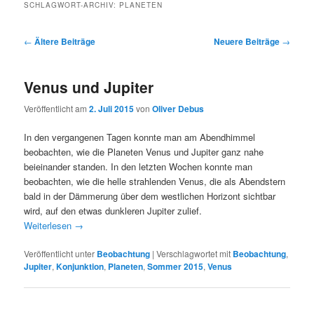
SCHLAGWORT-ARCHIV:
PLANETEN
Beitragsnavigation
←
Ältere Beiträge
Neuere Beiträge
→
Venus und Jupiter
Veröffentlicht am
2. Juli 2015
von
Oliver Debus
In den vergangenen Tagen konnte man am Abendhimmel
beobachten, wie die Planeten Venus und Jupiter ganz nahe
beieinander standen. In den letzten Wochen konnte man
beobachten, wie die helle strahlenden Venus, die als Abendstern
bald in der Dämmerung über dem westlichen Horizont sichtbar
wird, auf den etwas dunkleren Jupiter zulief.
Weiterlesen
→
Veröffentlicht unter
Beobachtung
|
Verschlagwortet mit
Beobachtung
,
Jupiter
,
Konjunktion
,
Planeten
,
Sommer 2015
,
Venus