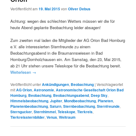
Veröffentlicht am
19. Mai 2015
von
Oliver Debus
Achtung: wegen des schlechten Wetters müssen wir die für
heute Abend geplante Beobachtung leider absagen!
Zum zweiten mal laden die Mitglieder der AG Orion Bad Homburg
e.V. alle interessierten Sternfreunde zu einem
Beobachtungsabend in die Braumannswiesen in Bad
Homburg/Dornholzhausen ein. Am Samstag, den 23, Mai 2015,
ab 21 Uhr stehen unsere Teleskope für die Beobachtung bereit.
Weiterlesen
→
Veröffentlicht unter
Ankündigungen
,
Beobachtung
|
Verschlagwortet
mit
AG Orion
,
Astronomie
,
Astronomische Gesellschaft Orion Bad
Homburg
,
Beobachtung
,
Beobachtungsabend
,
Deep Sky
,
Himmelsbeobachtung
,
Jupiter
,
Mondbeobachtung
,
Planeten
,
Planetenbeobachtung
,
Saturn
,
Sternbeobachtung
,
Sternfreunde
,
Sterngucker
,
Sternhimmel
,
Teleskope
,
Tierkreis
,
Tierkreissternbilder
,
Venus
,
Weltraum