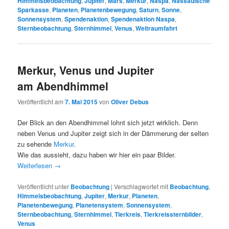
Himmelsbeobachtung
,
Jupiter
,
Mars
,
Merkur
,
Naspa
,
Nassauische
Sparkasse
,
Planeten
,
Planetenbewegung
,
Saturn
,
Sonne
,
Sonnensystem
,
Spendenaktion
,
Spendenaktion Naspa
,
Sternbeobachtung
,
Sternhimmel
,
Venus
,
Weltraumfahrt
Merkur, Venus und Jupiter
am Abendhimmel
Veröffentlicht am
7. Mai 2015
von
Oliver Debus
Der Blick an den Abendhimmel lohnt sich jetzt wirklich. Denn
neben Venus und Jupiter zeigt sich in der Dämmerung der selten
zu sehende
Merkur
.
Wie das aussieht, dazu haben wir hier ein paar Bilder.
Weiterlesen
→
Veröffentlicht unter
Beobachtung
|
Verschlagwortet mit
Beobachtung
,
Himmelsbeobachtung
,
Jupiter
,
Merkur
,
Planeten
,
Planetenbewegung
,
Planetensystem
,
Sonnensystem
,
Sternbeobachtung
,
Sternhimmel
,
Tierkreis
,
Tierkreissternbilder
,
Venus