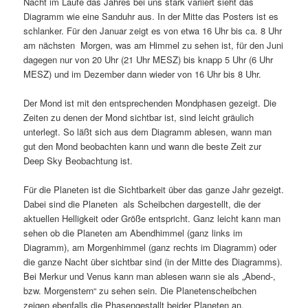
Nacht im Laufe das Jahres bei uns stark variiert sieht das
Diagramm wie eine Sanduhr aus. In der Mitte das Posters ist es
schlanker. Für den Januar zeigt es von etwa 16 Uhr bis ca. 8 Uhr
am nächsten Morgen, was am Himmel zu sehen ist, für den Juni
dagegen nur von 20 Uhr (21 Uhr MESZ) bis knapp 5 Uhr (6 Uhr
MESZ) und im Dezember dann wieder von 16 Uhr bis 8 Uhr.
Der Mond ist mit den entsprechenden Mondphasen gezeigt. Die
Zeiten zu denen der Mond sichtbar ist, sind leicht gräulich
unterlegt. So läßt sich aus dem Diagramm ablesen, wann man
gut den Mond beobachten kann und wann die beste Zeit zur
Deep Sky Beobachtung ist.
Für die Planeten ist die Sichtbarkeit über das ganze Jahr gezeigt.
Dabei sind die Planeten als Scheibchen dargestellt, die der
aktuellen Helligkeit oder Größe entspricht. Ganz leicht kann man
sehen ob die Planeten am Abendhimmel (ganz links im
Diagramm), am Morgenhimmel (ganz rechts im Diagramm) oder
die ganze Nacht über sichtbar sind (in der Mitte des Diagramms).
Bei Merkur und Venus kann man ablesen wann sie als „Abend-,
bzw. Morgenstern“ zu sehen sein. Die Planetenscheibchen
zeigen ebenfalls die Phasengestallt beider Planeten an.