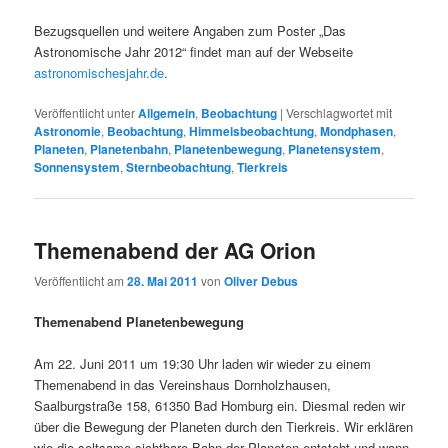
Bezugsquellen und weitere Angaben zum Poster „Das
Astronomische Jahr 2012“ findet man auf der Webseite
astronomischesjahr.de
.
Veröffentlicht unter
Allgemein
,
Beobachtung
|
Verschlagwortet mit
Astronomie
,
Beobachtung
,
Himmelsbeobachtung
,
Mondphasen
,
Planeten
,
Planetenbahn
,
Planetenbewegung
,
Planetensystem
,
Sonnensystem
,
Sternbeobachtung
,
Tierkreis
Themenabend der AG Orion
Veröffentlicht am
28. Mai 2011
von
Oliver Debus
Themenabend Planetenbewegung
Am 22. Juni 2011 um 19:30 Uhr laden wir wieder zu einem
Themenabend in das Vereinshaus Dornholzhausen,
Saalburgstraße 158, 61350 Bad Homburg ein. Diesmal reden wir
über die Bewegung der Planeten durch den Tierkreis. Wir erklären
wie die seltsame sichtbare Bahn der Planeten entsteht und wann