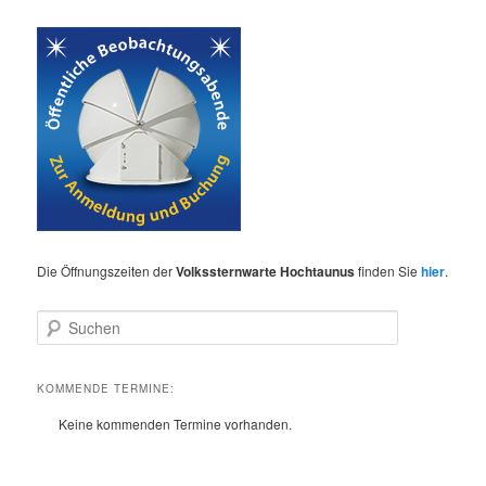
Die Öffnungszeiten der
Volkssternwarte Hochtaunus
finden Sie
hier
.
S
u
c
h
KOMMENDE TERMINE:
e
Keine kommenden Termine vorhanden.
n